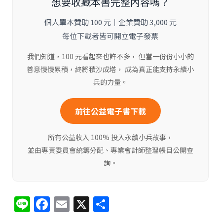
想要收藏本書完整內容嗎？
個人單本贊助 100 元｜企業贊助 3,000 元
每位下載者皆可開立電子發票
我們知道，100 元看起來也許不多， 但當一份份小小的
善意慢慢累積，終將積沙成塔， 成為真正能支持永續小
兵的力量。
前往公益電子書下載
所有公益收入 100% 投入永續小兵故事，
並由專責委員會統籌分配、專業會計師整理帳目公開查
詢。
Li
F
E
X
分
n
a
m
享