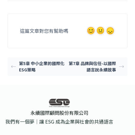
e
c
ai
e
l
b
這篇文章對您有幫助嗎
o
o
k
第5章 中小企業的國際化
第7章 品牌與信任-以國際
ESG策略
語言說永續故事
永續國際顧問股份有限公司
我們有一個夢｜讓 ESG 成為企業與社會的共通語言