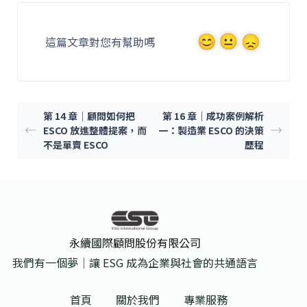
e
l
b
這篇文章對您有幫助嗎
o
o
k
第 14 章｜顧問如何把
第 16 章｜成功案例解析
ESCO 放進整體提案，而
一：製造業 ESCO 的決策
不是單賣 ESCO
歷程
永續國際顧問股份有限公司
我們有一個夢｜讓 ESG 成為企業與社會的共通語言
首頁
關於我們
專業服務