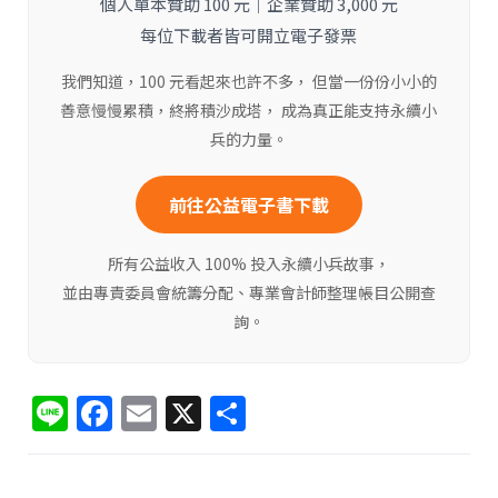
個人單本贊助 100 元｜企業贊助 3,000 元
每位下載者皆可開立電子發票
我們知道，100 元看起來也許不多， 但當一份份小小的
善意慢慢累積，終將積沙成塔， 成為真正能支持永續小
兵的力量。
前往公益電子書下載
所有公益收入 100% 投入永續小兵故事，
並由專責委員會統籌分配、專業會計師整理帳目公開查
詢。
Li
F
E
X
分
n
a
m
享
e
c
ai