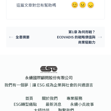
b
這篇文章對您有幫助嗎
o
o
k
第1章 為何而戰？
全書摘要
ECOVADIS 的戰略價值與
商業驅動力
永續國際顧問股份有限公司
我們有一個夢｜讓 ESG 成為企業與社會的共通語言
首頁
關於我們
專業服務
ESG轉型痛點
最新消息
永續小兵故事
大師訪談
聯繫我們