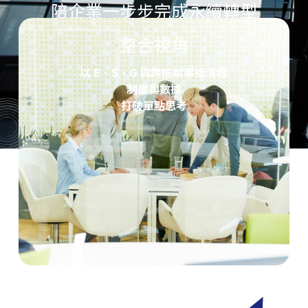
陪企業一步步完成永續轉型
我們以國際標準為基礎，結合在地經驗
整合視角
協助企業建立完整的永續管理體系
從盤查到揭露、從治理到文化
以 E、S、G 與跨框架串接流程
讓永續成為企業日常的一部分
制度與數據
打破單點思考