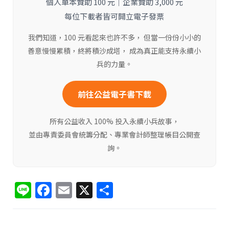
個人單本贊助 100 元｜企業贊助 3,000 元
每位下載者皆可開立電子發票
我們知道，100 元看起來也許不多， 但當一份份小小的
善意慢慢累積，終將積沙成塔， 成為真正能支持永續小
兵的力量。
前往公益電子書下載
所有公益收入 100% 投入永續小兵故事，
並由專責委員會統籌分配、專業會計師整理帳目公開查
詢。
Li
F
E
X
分
n
a
m
享
e
c
ai