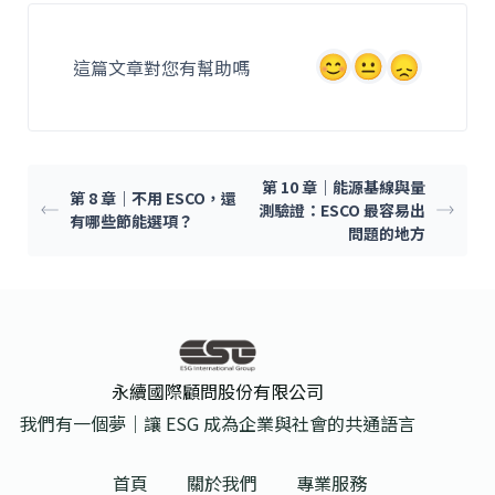
e
l
b
這篇文章對您有幫助嗎
o
o
k
第 10 章｜能源基線與量
第 8 章｜不用 ESCO，還
測驗證：ESCO 最容易出
有哪些節能選項？
問題的地方
永續國際顧問股份有限公司
我們有一個夢｜讓 ESG 成為企業與社會的共通語言
首頁
關於我們
專業服務