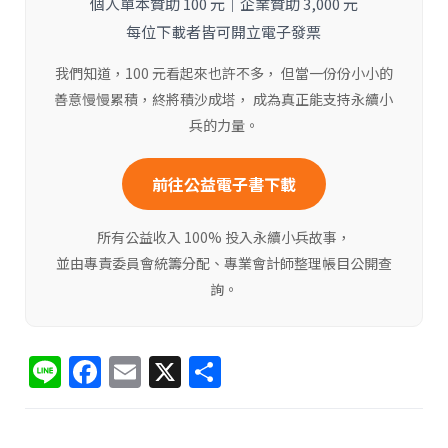
個人單本贊助 100 元｜企業贊助 3,000 元
每位下載者皆可開立電子發票
我們知道，100 元看起來也許不多， 但當一份份小小的
善意慢慢累積，終將積沙成塔， 成為真正能支持永續小
兵的力量。
前往公益電子書下載
所有公益收入 100% 投入永續小兵故事，
並由專責委員會統籌分配、專業會計師整理帳目公開查
詢。
Li
F
E
X
分
n
a
m
享
e
c
ai