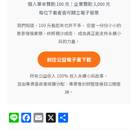
個人單本贊助 100 元｜企業贊助 3,000 元
每位下載者皆可開立電子發票
我們知道，100 元看起來也許不多， 但當一份份小小的
善意慢慢累積，終將積沙成塔， 成為真正能支持永續小
兵的力量。
前往公益電子書下載
所有公益收入 100% 投入永續小兵故事，
並由專責委員會統籌分配、專業會計師整理帳目公開查
詢。
Li
F
E
X
分
n
a
m
享
e
c
ai