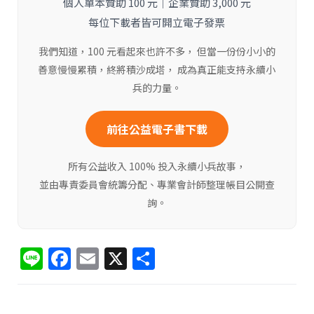
個人單本贊助 100 元｜企業贊助 3,000 元
每位下載者皆可開立電子發票
我們知道，100 元看起來也許不多， 但當一份份小小的
善意慢慢累積，終將積沙成塔， 成為真正能支持永續小
兵的力量。
前往公益電子書下載
所有公益收入 100% 投入永續小兵故事，
並由專責委員會統籌分配、專業會計師整理帳目公開查
詢。
Li
F
E
X
分
n
a
m
享
e
c
ai