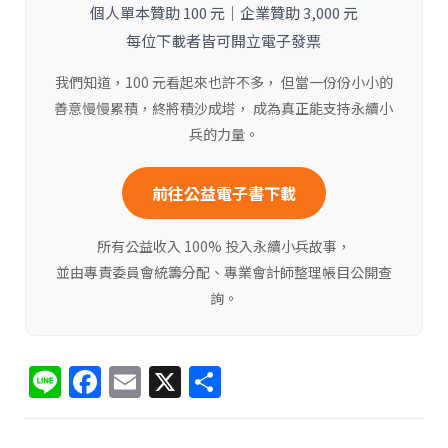
個人單本贊助 100 元｜企業贊助 3,000 元
每位下載者皆可開立電子發票
我們知道，100 元看起來也許不多， 但當一份份小小的
善意慢慢累積，終將積沙成塔， 成為真正能支持永續小
兵的力量。
前往公益電子書下載
所有公益收入 100% 投入永續小兵故事，
並由專責委員會統籌分配、專業會計師整理帳目公開查
詢。
Li
F
E
X
分
n
a
m
享
e
c
ai