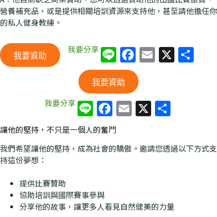
營養補充品，或是提供相關培訓資源來支持他，甚至請他擔任你
的私人健身教練。
我要分享
Li
F
E
X
分
我要資助
n
a
m
享
e
c
ai
我要資助
e
l
我要分享
Li
F
E
X
分
b
n
a
m
享
o
讓他的堅持，不只是一個人的奮鬥
e
c
ai
o
我們希望讓他的堅持，成為社會的驕傲。邀請您透過以下方式支
e
l
k
持這份夢想：
b
o
提供比賽贊助
協助培訓與國際賽事參與
o
分享他的故事，讓更多人看見自然健美的力量