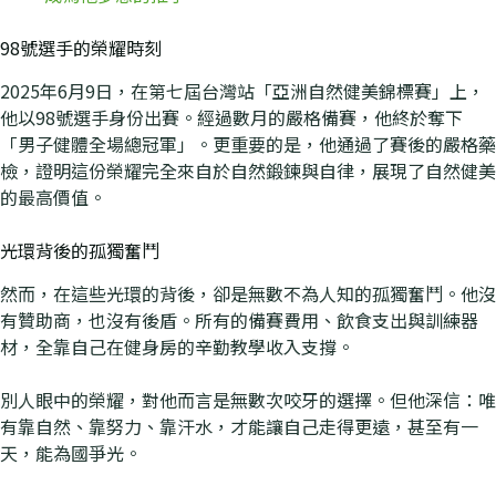
98號選手的榮耀時刻
2025年6月9日，在第七屆台灣站「亞洲自然健美錦標賽」上，
他以98號選手身份出賽。經過數月的嚴格備賽，他終於奪下
「男子健體全場總冠軍」。更重要的是，他通過了賽後的嚴格藥
檢，證明這份榮耀完全來自於自然鍛鍊與自律，展現了自然健美
的最高價值。
光環背後的孤獨奮鬥
然而，在這些光環的背後，卻是無數不為人知的孤獨奮鬥。他沒
有贊助商，也沒有後盾。所有的備賽費用、飲食支出與訓練器
材，全靠自己在健身房的辛勤教學收入支撐。
別人眼中的榮耀，對他而言是無數次咬牙的選擇。但他深信：唯
有靠自然、靠努力、靠汗水，才能讓自己走得更遠，甚至有一
天，能為國爭光。