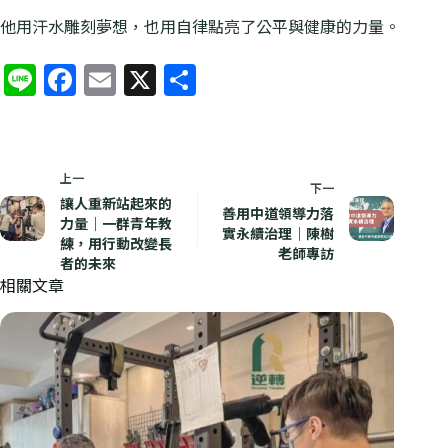
k
他用汗水雕刻夢想，也用自律點亮了公平與健康的力量。
Li
F
E
X
分
n
a
m
享
e
c
ai
e
l
上一
下一
b
讓人重新站起來的
善用中道領導力落
力量｜一群青年教
o
實永續治理｜陳樹
練，用行動改變長
老師專訪
o
者的未來
相關文章
k