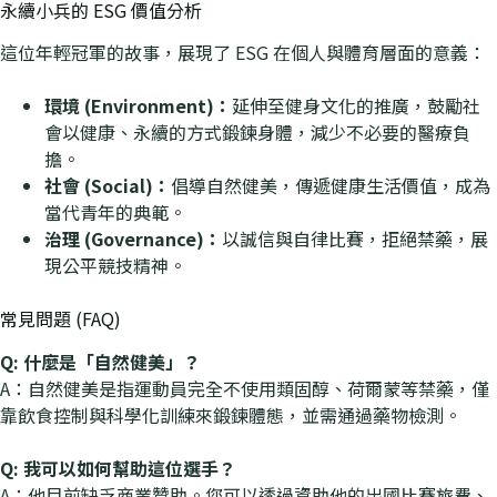
永續小兵的 ESG 價值分析
這位年輕冠軍的故事，展現了 ESG 在個人與體育層面的意義：
環境 (Environment)：
延伸至健身文化的推廣，鼓勵社
會以健康、永續的方式鍛鍊身體，減少不必要的醫療負
擔。
社會 (Social)：
倡導自然健美，傳遞健康生活價值，成為
當代青年的典範。
治理 (Governance)：
以誠信與自律比賽，拒絕禁藥，展
現公平競技精神。
常見問題 (FAQ)
Q: 什麼是「自然健美」？
A：自然健美是指運動員完全不使用類固醇、荷爾蒙等禁藥，僅
靠飲食控制與科學化訓練來鍛鍊體態，並需通過藥物檢測。
Q: 我可以如何幫助這位選手？
A：他目前缺乏商業贊助。您可以透過資助他的出國比賽旅費、