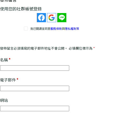
使用您的社群帳號登錄
A
l
t
e
我已閱讀並同意
服務條款
與
隱私權政策
r
n
a
發佈留言必須填寫的電子郵件地址不會公開。
必填欄位標示為
*
t
i
名稱
*
v
e
:
電子郵件
*
網站